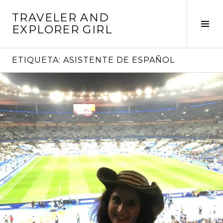
Saltar
TRAVELER AND
al
Alte
EXPLORER GIRL
contenido
barr
later
ETIQUETA:
ASISTENTE DE ESPAÑOL