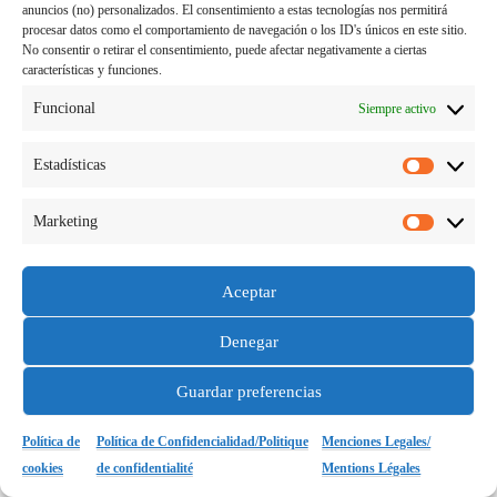
anuncios (no) personalizados. El consentimiento a estas tecnologías nos permitirá
procesar datos como el comportamiento de navegación o los ID's únicos en este sitio.
No consentir o retirar el consentimiento, puede afectar negativamente a ciertas
características y funciones.
16 febrero 2021
CONSEJOS ANTES DE VENIR A
Funcional
Siempre activo
ESTUDIAR O VIVIR EN FRANCIA.
Estadísticas
Estadísti
Creado con WordPress
|
Tema: Cubic por
WordPress.com
.
Marketing
contacto@travelerandexplorergirl.com
Marketi
Aceptar
Denegar
Guardar preferencias
Política de
Política de Confidencialidad/Politique
Menciones Legales/
cookies
de confidentialité
Mentions Légales