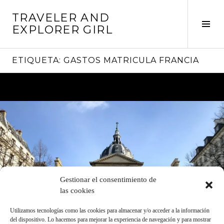
Saltar
TRAVELER AND
al
Alte
EXPLORER GIRL
contenido
barr
later
ETIQUETA:
GASTOS MATRICULA FRANCIA
Gestionar el consentimiento de
las cookies
Utilizamos tecnologías como las cookies para almacenar y/o acceder a la información
del dispositivo. Lo hacemos para mejorar la experiencia de navegación y para mostrar