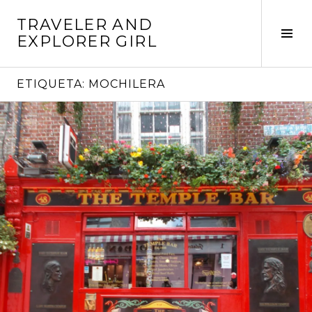
Saltar
TRAVELER AND
al
Alte
EXPLORER GIRL
contenido
barr
later
ETIQUETA:
MOCHILERA