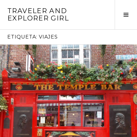
Saltar
TRAVELER AND
al
Alte
EXPLORER GIRL
contenido
barr
later
ETIQUETA:
VIAJES