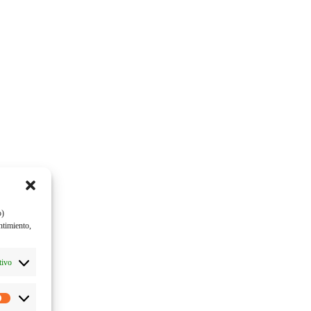
o)
ntimiento,
tivo
Estadísticas