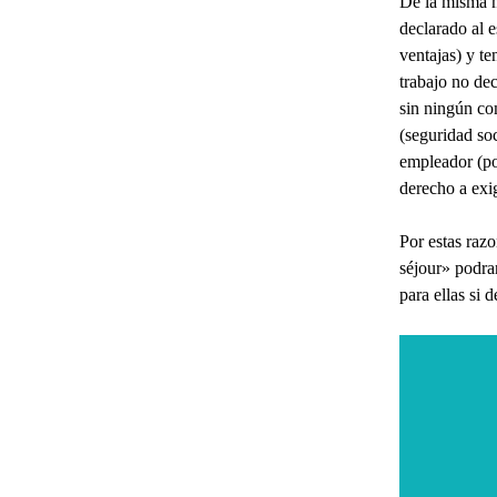
De la misma ma
declarado al e
ventajas) y t
trabajo no dec
sin ningún co
(seguridad soc
empleador (po
derecho a exi
Por estas razo
séjour» podra
para ellas si 