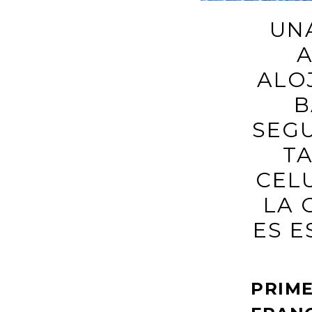
UN
ALO
B
SEGU
TA
CEL
LA 
ES E
PRIME