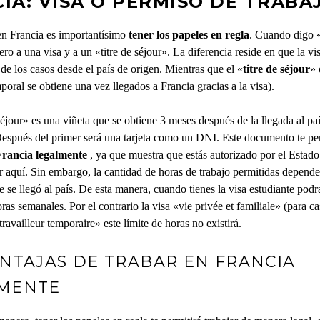
IA: VISA O PERMISO DE TRABA
en Francia es importantísimo
tener los papeles en regla
. Cuando digo 
ero a una visa y a un «titre de séjour». La diferencia reside en que la v
de los casos desde el país de origen. Mientras que el «
titre de séjour
» 
poral se obtiene una vez llegados a Francia gracias a la visa).
séjour» es una viñeta que se obtiene 3 meses después de la llegada al pa
Después del primer será una tarjeta como un DNI. Este documento te pe
Francia legalmente
, ya que muestra que estás autorizado por el Estado
ar aquí. Sin embargo, la cantidad de horas de trabajo permitidas depende
e se llegó al país. De esta manera, cuando tienes la visa estudiante podr
s semanales. Por el contrario la visa «vie privée et familiale» (para c
travailleur temporaire» este límite de horas no existirá.
ENTAJAS DE TRABAR EN FRANCIA
MENTE