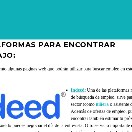
AFORMAS PARA ENCONTRAR
AJO:
ento algunas paginas web que podrán utilizar para buscar empleo en est
Indeed
: Una de las plataformas
de búsqueda de empleo, sirve par
sector (como
niñera
o asistente 
Además de ofertas de empleo, p
encontrar también estimar tu pró
sueldo puedes negociar el día de la entrevista. Otro servicio importante 