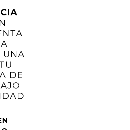
CIA
N
ENTA
LA
R UNA
 TU
A DE
BAJO
LIDAD
EN