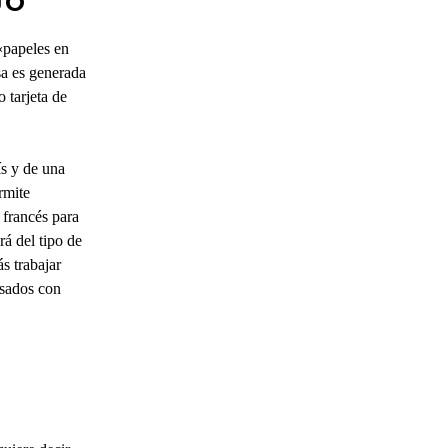
JO
«papeles en
isa es generada
o tarjeta de
ís y de una
rmite
 francés para
rá del tipo de
ás trabajar
asados con