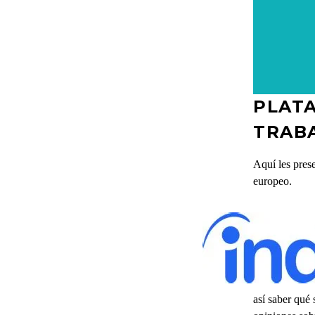
PLAT
TRAB
Aquí les pres
europeo.
así saber qué 