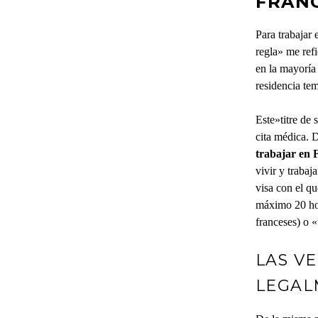
FRANC
Para trabajar 
regla» me refi
en la mayoría 
residencia tem
Este»titre de 
cita médica. 
trabajar en 
vivir y trabaj
visa con el qu
máximo 20 hora
franceses) o «
LAS V
LEGAL