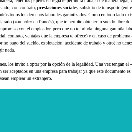
nera, tener los papeles en regla te permitirá trabajar de manera legal, q
stado, con contrato,
prestaciones sociales
, subsidio de transporte (entre
endrás todos los derechos laborales garantizados. Como en todo lado exi
larado («au noir» en francés), que te permite obtener tu sueldo libre de
mpromiso con el empleador, pero que no te brinda ninguna garantía lab
ial, contrato, ventajas que la empresa te ofrece) y en caso de problema 
r no pago del sueldo, explotación, accidente de trabajo y otro) no tien
gir nada.
nes, los invito a optar por la opción de la legalidad. Una vez tengan el «
n ser aceptados en una empresa para trabajar ya que este documento es
desean emplear un extranjero.