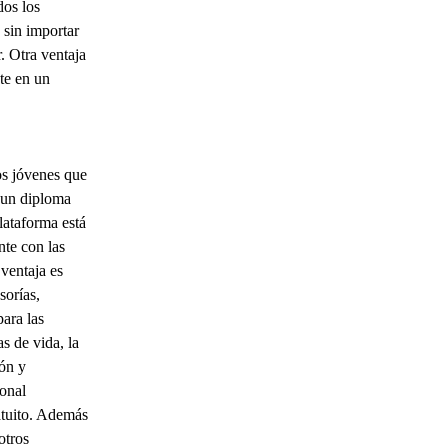
dos los
 sin importar
. Otra ventaja
te en un
os jóvenes que
 un diploma
lataforma está
nte con las
ventaja es
sorías,
para las
as de vida, la
ión y
ional
tuito. Además
otros