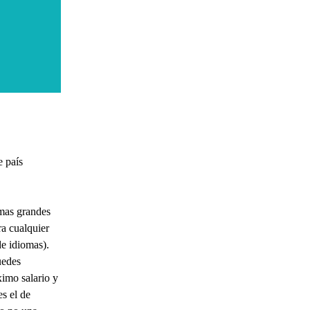
e país
 mas grandes
a cualquier
de idiomas).
uedes
ximo salario y
es el de