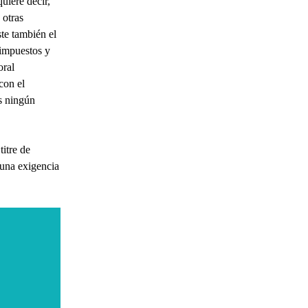
uiere decir,
 otras
ste también el
 impuestos y
oral
con el
es ningún
titre de
 una exigencia